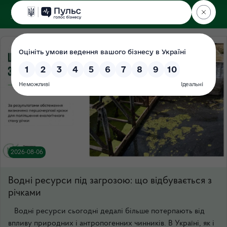
ДЕРЖЕКОІНСПЕКЦІЯ
у Чернігівській області
2026-08-06
Водні ресурси під загрозою: що відбувається з
річками
Водні ресурси сьогодні дедалі більше потерпають від
впливу природних і антропогенних чинників. В Україні, як і