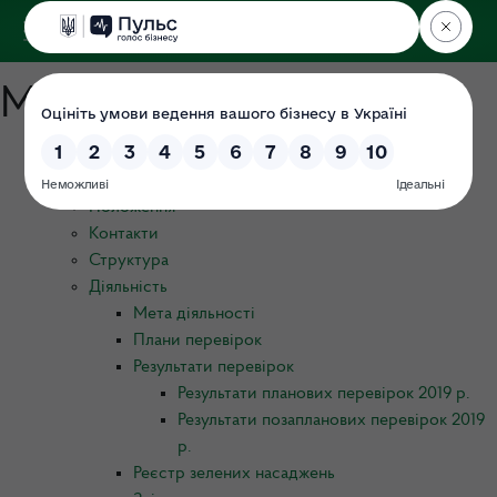
ДЕРЖЕКОІНСПЕКЦІЯ
у Чернігівській області
Мапа порталу
Про ДЕІ
Керівництво
Положення
Контакти
Структура
Діяльність
Мета діяльності
Плани перевірок
Результати перевірок
Результати планових перевірок 2019 р.
Результати позапланових перевірок 2019
р.
Реєстр зелених насаджень