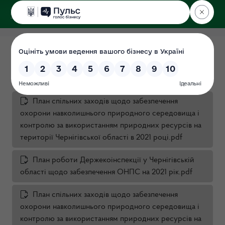
ДЕРЖЕКОІНСПЕКЦІЯ
у Чернігівській області
Плани роботи
Дата: 04.07.2021
План спільних заходів щодо забезпечення
охорони навколишнього природного середовища і
контролю за використанням природних ресурсів на
території Чернігівської області в 2021 році.pdf
План роботи Держекоінспекції у Чернігівській
області щодо забезпечення ОНПС на 2021 рік.pdf
План спільних заходів щодо забезпечення
охорони навколишнього природного середовища і
контролю за використанням природних ресурсів на