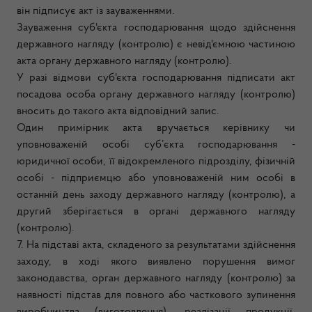
він підписує акт із зауваженнями.
Зауваження суб'єкта господарювання щодо здійснення
державного нагляду (контролю) є невід'ємною частиною
акта органу державного нагляду (контролю).
У разі відмови суб'єкта господарювання підписати акт
посадова особа органу державного нагляду (контролю)
вносить до такого акта відповідний запис.
Один примірник акта вручається керівнику чи
уповноваженій особі суб’єкта господарювання -
юридичної особи, її відокремленого підрозділу, фізичній
особі - підприємцю або уповноваженій ним особі в
останній день заходу державного нагляду (контролю), а
другий зберігається в органі державного нагляду
(контролю).
7. На підставі акта, складеного за результатами здійснення
заходу, в ході якого виявлено порушення вимог
законодавства, орган державного нагляду (контролю) за
наявності підстав для повного або часткового зупинення