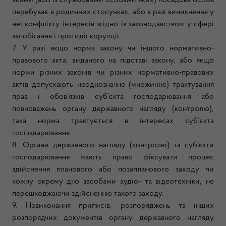
якими (або із службовими особами яких) посадова особа
перебуває в родинних стосунках, або в разі виникнення у
неї конфлікту інтересів згідно із законодавством у сфері
запобігання і протидії корупції.
7. У разі якщо норма закону чи іншого нормативно-
правового акта, виданого на підставі закону, або якщо
норми різних законів чи різних нормативно-правових
актів допускають неоднозначне (множинне) трактування
прав і обов’язків суб’єкта господарювання або
повноважень органу державного нагляду (контролю),
така норма трактується в інтересах суб’єкта
господарювання.
8. Органи державного нагляду (контролю) та суб'єкти
господарювання мають право фіксувати процес
здійснення планового або позапланового заходу чи
кожну окрему дію засобами аудіо- та відеотехніки, не
перешкоджаючи здійсненню такого заходу.
9. Невиконання приписів, розпоряджень та інших
розпорядчих документів органу державного нагляду