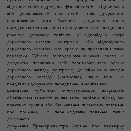
суб’єкта господарювання - юридичної особи, її
відокремленого підрозділу, фізичній особі - підприємцю
або уповноваженій ним особі, крім документів,
передбачених цим Законом, додатково копію
погодження центрального органу виконавчої влади, що
реалізує державну політику у відповідній сфері
державного нагляду (контролю), або відповідного
державного колегіального органу на проведення такої
перевірки. Суб’єкти господарювання мають право не
допускати посадових осіб територіального органу
державного нагляду (контролю) до здійснення заходів
державного нагляду (контролю), якщо вони не
пред’явили документи, передбачені цим абзацом;
неподання суб’єктом господарювання документів
обов’язкової звітності за два звітні періоди підряд без
поважних причин або без надання письмових пояснень
про причини, що перешкоджали поданню таких
документів;
доручення Прем’єр-міністра України про перевірку