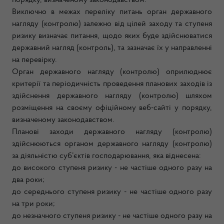
порядку, визначеному законодавством.
Виключно в межах переліку питань орган державного
нагляду (контролю) залежно від цілей заходу та ступеня
ризику визначає питання, щодо яких буде здійснюватися
державний нагляд (контроль), та зазначає їх у направленні
на перевірку.
Орган державного нагляду (контролю) оприлюднює
критерії та періодичність проведення планових заходів із
здійснення державного нагляду (контролю) шляхом
розміщення на своєму офіційному веб-сайті у порядку,
визначеному законодавством.
Планові заходи державного нагляду (контролю)
здійснюються органом державного нагляду (контролю)
за діяльністю суб’єктів господарювання, яка віднесена:
до високого ступеня ризику - не частіше одного разу на
два роки;
до середнього ступеня ризику - не частіше одного разу
на три роки;
до незначного ступеня ризику - не частіше одного разу на