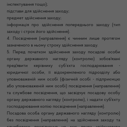
інспектування тощо);
підстави для здійснення заходу;
предмет здійснення заходу;
інформація про здійснення попереднього заходу (тип
заходу і строк його здійснення).
4. Посвідчення (направлення) є чинним лише протягом
зазначеного в ньому строку здійснення заходу.
5. Перед початком здійснення заходу посадові особи
органу державного нагляду (контролю) зобов'язані
пред'явити керівнику суб’єкта господарювання -
юридичної особи, її відокремленого підрозділу або
уповноваженій ним особі (фізичній особі - підприємцю
або уповноваженій ним особі) посвідчення (направлення)
та службове посвідчення, що засвідчує посадову особу
органу державного нагляду (контролю), і надати суб'єкту
господарювання копію посвідчення (направлення).
Посадова особа органу державного нагляду (контролю)
без посвідчення (направлення) на здійснення заходу та