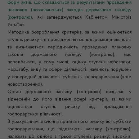
форм актів, що складаються за результатами проведення
планових (позапланових) заходів державного нагляду
(контролю)
, які затверджуються Кабінетом Міністрів
України.
Методика розроблення критеріїв, за якими оцінюється
ступінь ризику від провадження господарської діяльності
та визначається періодичність проведення планових
заходів державного нагляду (контролю), має
передбачати, у тому числі, оцінку ступеня небезпеки,
масштабу, виду та сфери діяльності, наявність порушень
у попередній діяльності суб’єктів господарювання (крім
новостворених).
Орган державного нагляду (контролю) визначає у
віднесеній до його відання сфері критерії, за якими
оцінюється ступінь ризику від провадження
господарської діяльності.
З урахуванням значення прийнятного ризику всі суб’єкти
господарювання, що підлягають нагляду (контролю),
належать до одного з трьох ступенів ризику: високий,