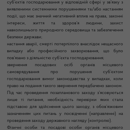
суб’єктів господарювання у відповідній сфері у зв’язку з
виявленими системними порушеннями та/або настанням
події, що має значний негативний вплив на права, законні
інтереси, життя та здоров’я людини, захист
навколишнього природного середовища та забезпечення
безпеки держави;
настання аварії, смерті потерпілого внаслідок нещасного
випадку або професійного захворювання, що було
пов’язано з діяльністю суб’єкта господарювання;
звернення посадових осіб органів місцевого
самоврядування про порушення суб’єктом
господарювання вимог законодавства у випадках, коли
право на подання такого звернення передбачено законом.
Під час проведення позапланового заходу з’ясовуються
лише ті питання, необхідність перевірки яких стала
підставою для здійснення цього заходу, з обов’язковим
зазначенням цих питань у посвідченні (направленні) на
проведення заходу державного нагляду (контролю).
Фізичні особи та посадові особи органів місцевого