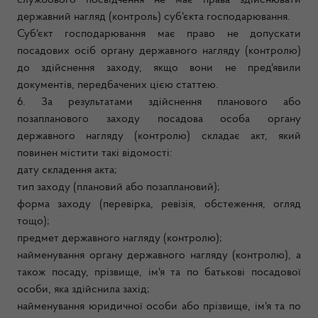
службового посвідчення не має права здійснювати
державний нагляд (контроль) суб'єкта господарювання.
Суб'єкт господарювання має право не допускати
посадових осіб органу державного нагляду (контролю)
до здійснення заходу, якщо вони не пред'явили
документів, передбачених цією статтею.
6. За результатами здійснення планового або
позапланового заходу посадова особа органу
державного нагляду (контролю) складає акт, який
повинен містити такі відомості:
дату складення акта;
тип заходу (плановий або позаплановий);
форма заходу (перевірка, ревізія, обстеження, огляд
тощо);
предмет державного нагляду (контролю);
найменування органу державного нагляду (контролю), а
також посаду, прізвище, ім'я та по батькові посадової
особи, яка здійснила захід;
найменування юридичної особи або прізвище, ім'я та по