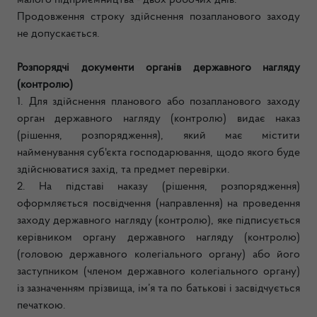
малого підприємництва - двох робочих днів.
Продовження строку здійснення позапланового заходу
не допускається.
Розпорядчі документи органів державного нагляду
(контролю)
1. Для здійснення планового або позапланового заходу
орган державного нагляду (контролю) видає наказ
(рішення, розпорядження), який має містити
найменування суб'єкта господарювання, щодо якого буде
здійснюватися захід, та предмет перевірки.
2. На підставі наказу (рішення, розпорядження)
оформляється посвідчення (направлення) на проведення
заходу державного нагляду (контролю), яке підписується
керівником органу державного нагляду (контролю)
(головою державного колегіального органу) або його
заступником (членом державного колегіального органу)
із зазначенням прізвища, ім’я та по батькові і засвідчується
печаткою.