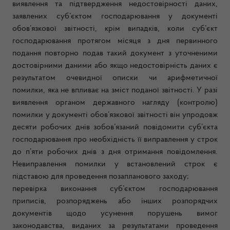
виявлення та підтвердження недостовірності даних,
заявлених суб’єктом господарювання у документі
обов’язкової звітності, крім випадків, коли суб’єкт
господарювання протягом місяця з дня первинного
подання повторно подав такий документ з уточненими
достовірними даними або якщо недостовірність даних є
результатом очевидної описки чи арифметичної
помилки, яка не впливає на зміст поданої звітності. У разі
виявлення органом державного нагляду (контролю)
помилки у документі обов’язкової звітності він упродовж
десяти робочих днів зобов’язаний повідомити суб’єкта
господарювання про необхідність її виправлення у строк
до п’яти робочих днів з дня отримання повідомлення.
Невиправлення помилки у встановлений строк є
підставою для проведення позапланового заходу;
перевірка виконання суб’єктом господарювання
приписів, розпоряджень або інших розпорядчих
документів щодо усунення порушень вимог
законодавства, виданих за результатами проведення