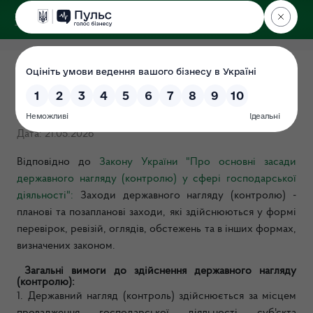
ДЕРЖЕКОІНСПЕКЦІЯ
у Чернігівській області
Загальні консультації для
суб'єктів господарювання
Дата: 21.05.2026
Відповідно до
Закону України "Про основні засади
державного нагляду (контролю) у сфері господарської
діяльності":
Заходи державного нагляду (контролю)
-
планові та позапланові заходи, які здійснюються у формі
перевірок, ревізій, оглядів, обстежень та в інших формах,
визначених законом.
Загальні вимоги до здійснення державного нагляду
(контролю):
1. Державний нагляд (контроль) здійснюється за місцем