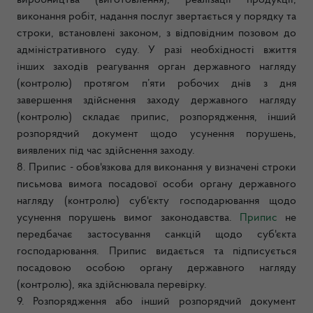
виробництва (виготовлення), реалізації продукції,
виконання робіт, надання послуг звертається у порядку та
строки, встановлені законом, з відповідним позовом до
адміністративного суду. У разі необхідності вжиття
інших заходів реагування орган державного нагляду
(контролю) протягом п’яти робочих днів з дня
завершення здійснення заходу державного нагляду
(контролю) складає припис, розпорядження, інший
розпорядчий документ щодо усунення порушень,
виявлених під час здійснення заходу.
8. Припис - обов'язкова для виконання у визначені строки
письмова вимога посадової особи органу державного
нагляду (контролю) суб'єкту господарювання щодо
усунення порушень вимог законодавства.
Припис
не
передбачає застосування санкцій щодо суб'єкта
господарювання. Припис видається та підписується
посадовою особою органу державного нагляду
(контролю), яка здійснювала перевірку.
9. Розпорядження або інший розпорядчий документ