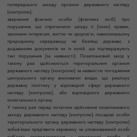
попереднього заходу органом державного нагляду
(контролю);
звернення фізичної особи (фізичних осіб) про
порушення, що спричинило шкоду її (їхнім) правам,
законним інтересам, життю чи здоров’ю, навколишньому
природному середовищу чи безпеці держави, з
додаванням документів чи їх копій, що підтверджують
такі порушення (за наявності). Позаплановий захід у
такому разі здійснюється територіальним органом
державного нагляду (контролю) за наявністю погодження
центрального органу виконавчої влади, що реалізує
державну політику у відповідній сфері державного
нагляду (контролю), або відповідного державного
колегіального органу.
У такому разі перед початком здійснення позапланового
заходу державного нагляду (контролю) посадові особи
територіального органу державного нагляду (контролю)
зобов’язані пред’явити керівнику чи уповноваженій особі