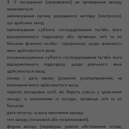
3. У посвідченні (направленні) на проведення заходу
зазначаються:
найменування органу державного нагляду (контролю),
що здійснює захід;
найменування суб'єкта господарювання та/або його
відокремленого підрозділу або прізвище, ім'я та по
батькові фізичної особи - підприємця, щодо діяльності
яких здійснюється захід;
місцезнаходження суб'єкта господарювання та/або його
відокремленого підрозділу, щодо діяльності яких
здійснюється захід;
номер і дата наказу (рішення, розпорядження), на
виконання якого здійснюється захід;
перелік посадових осіб, які беруть участь у здійсненні
заходу, із зазначенням їх посади, прізвища, ім'я та по
батькові;
дата початку та дата закінчення заходу;
тип заходу (плановий або позаплановий);
форма заходу (перевірка, ревізія, обстеження, огляд,