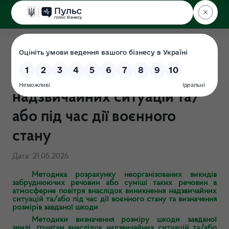
ДЕРЖЕКОІНСПЕКЦІЯ
у Чернігівській області
Методики розрахунку
розмірів шкоди, внаслідок
надзвичайних ситуацій та/
або під час дії воєнного
стану
Дата: 21.05.2026
Методика розрахунку неорганізованих викидів
забруднюючих речовин або суміші таких речовин в
атмосферне повітря внаслідок виникнення надзвичайних
ситуацій та/або під час дії воєнного стану та визначення
розмірів завданої шкоди
Методики визначення розміру шкоди завданої
землі, ґрунтам внаслідок надзвичайних ситуацій та/або