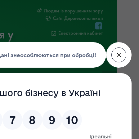
Людям із порушенням зору
Сайт Держекоінспекції
я у
Електронний кабінет
ЧНА ІНФОРМАЦІЯ
НОВИНИ
ки щодо
ільного
 шляхом