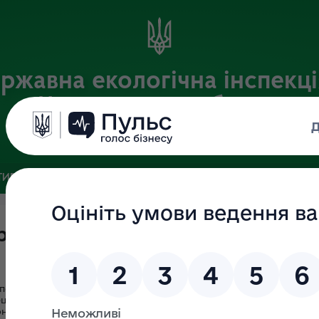
ржавна екологічна інспекці
Чернігівській області
Офіційний веб-портал
ИВНА БАЗА
ЗВ’ЯЗКИ ІЗ ГРОМАДСЬКІСТЮ ТА ЗМІ
ПУБЛІ
ревірки щодо Коломієць В.М.
пекції у Чернігівській області розпочато проведення перевір
аліста сектору забезпечення діяльності, охорони праці та цив
конання функцій держави або місцевого самоврядування, подана