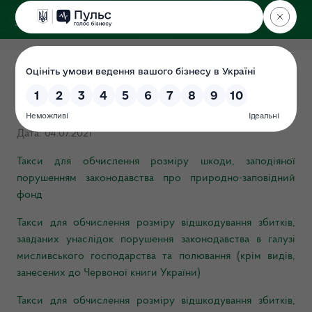
ДЕРЖЕКОІНСПЕКЦІЯ
у Чернігівській області
Такси та методики
нарахування збитків
Дата: 04.07.2021
Такси для обчислення розміру шкоди, заподіяної
порушенням законодавства про природно-заповідний
фонд
Такси для обчислення розміру відшкодування збитків,
завданих унаслідок порушення законодавства в галузі
мисливського господарства та полювання (крім видів,
занесених до Червоної книги України)
Такси для обчислення розміру відшкодування збитків,