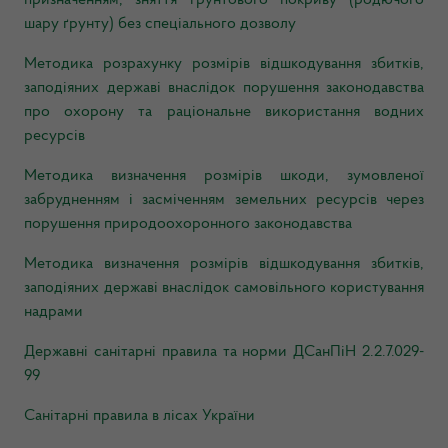
призначенням, зняття ґрунтового покриву (родючого
шару ґрунту) без спеціального дозволу
Методика розрахунку розмірів відшкодування збитків,
заподіяних державі внаслідок порушення законодавства
про охорону та раціональне використання водних
ресурсів
Методика визначення розмірів шкоди, зумовленої
забрудненням і засміченням земельних ресурсів через
порушення природоохоронного законодавства
Методика визначення розмірів відшкодування збитків,
заподіяних державі внаслідок самовільного користування
надрами
Державні санітарні правила та норми ДСанПіН 2.2.7.029-
99
Санітарні правила в лісах України