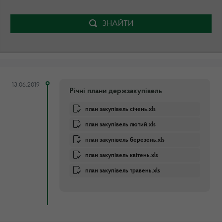
ЗНАЙТИ
13.06.2019
Річні плани держзакупівель
план закупівель січень.xls
план закупівель лютий.xls
план закупівель березень.xls
план закупівель квітень.xls
план закупівель травень.xls