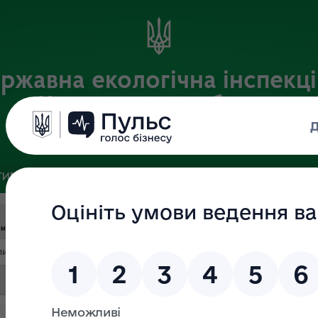
ржавна екологічна інспекці
Чернігівській області
Офіційний веб-портал
ИВНА БАЗА
ЗВ’ЯЗКИ ІЗ ГРОМАДСЬКІСТЮ ТА ЗМІ
ПУБЛІ
нта
Дата (ВІД)
Дата