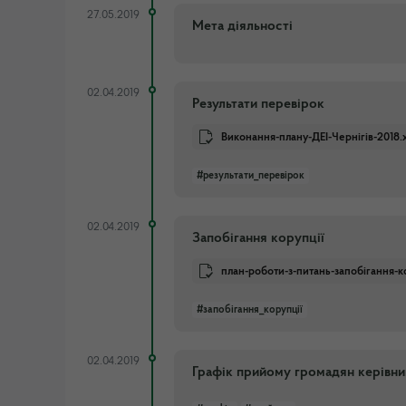
27.05.2019
Мета діяльності
02.04.2019
Результати перевірок
Виконання-плану-ДЕІ-Чернігів-2018.x
#результати_перевірок
02.04.2019
Запобігання корупції
план-роботи-з-питань-запобігання-ко
#запобігання_корупції
02.04.2019
Графік прийому громадян керівниц