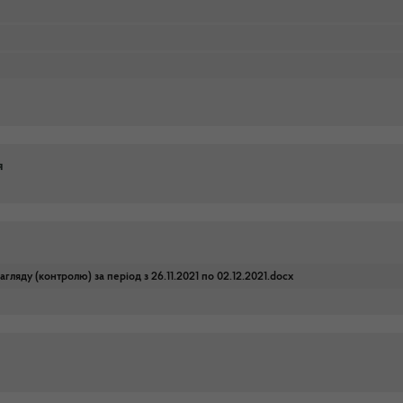
я
гляду (контролю) за період з 26.11.2021 по 02.12.2021.docx