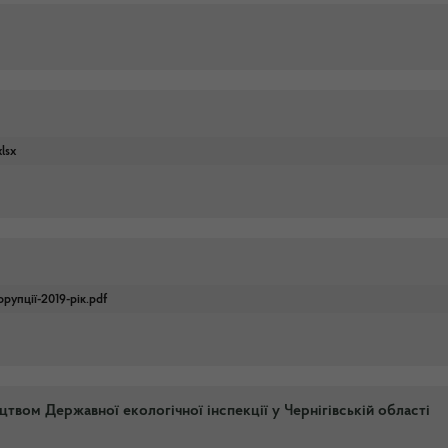
lsx
рупції-2019-рік.pdf
твом Державної екологічної інспекції у Чернігівській області