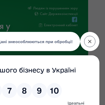
Людям із порушенням зору
Сайт Держекоінспекції
я у
Електронний кабінет
ЧНА ІНФОРМАЦІЯ
НОВИНИ
 (ДО)
ЗНАЙТИ