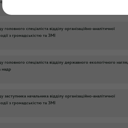
модії з громадськістю та ЗМІ
 головного спеціаліста відділу організаційно-аналітичної
модії з громадськістю та ЗМІ
у головного спеціаліста відділу державного екологічного нагля
а надр
 заступника начальника відділу організаційно-аналітичної
модії з громадськістю та ЗМІ