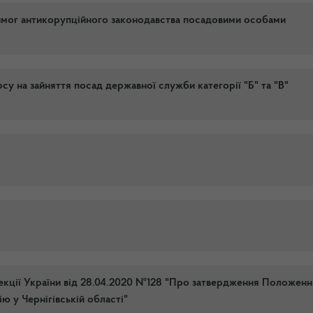
имог антикорупційного законодавства посадовими особами
су на зайняття посад державної служби категорії "Б" та "В"
пекції України від 28.04.2020 №128 "Про затвердження Положенн
ю у Чернігівській області"