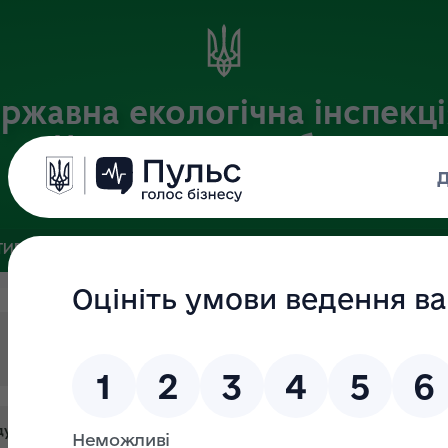
ржавна екологічна інспекці
Чернігівській області
Офіційний веб-портал
ИВНА БАЗА
ЗВ’ЯЗКИ ІЗ ГРОМАДСЬКІСТЮ ТА ЗМІ
ПУБЛІ
 головного спеціаліста відділу організаційно-аналітичної