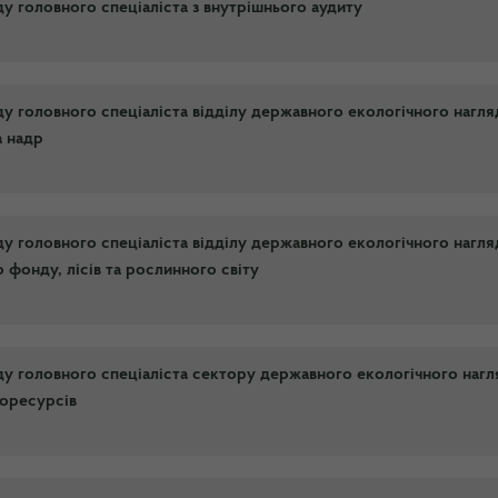
у головного спеціаліста з внутрішнього аудиту
у головного спеціаліста відділу державного екологічного нагля
а надр
у головного спеціаліста відділу державного екологічного нагля
фонду, лісів та рослинного світу
у головного спеціаліста сектору державного екологічного нагл
іоресурсів