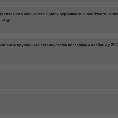
у головного спеціаліста відділу державного екологічного нагля
а надр
мог антикорупційного законодавства посадовими особами у 202