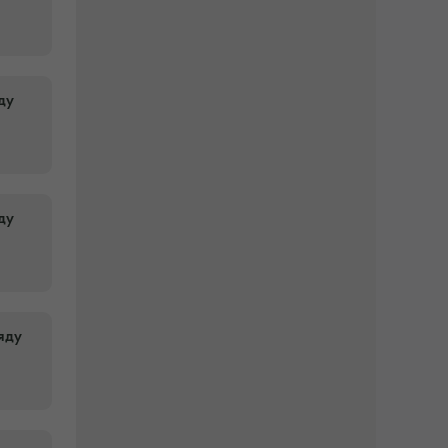
ду
ду
яду