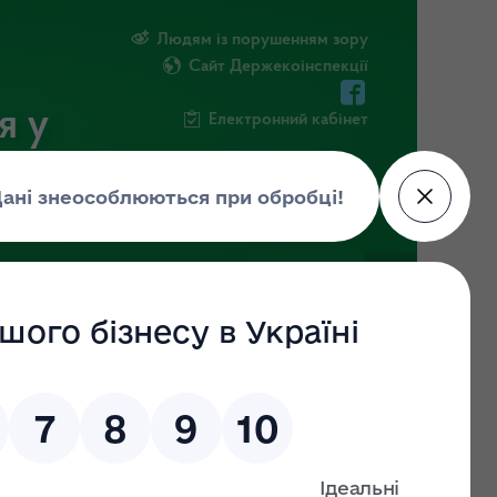
Людям із порушенням зору
Сайт Держекоінспекції
я у
Електронний кабінет
ЧНА ІНФОРМАЦІЯ
НОВИНИ