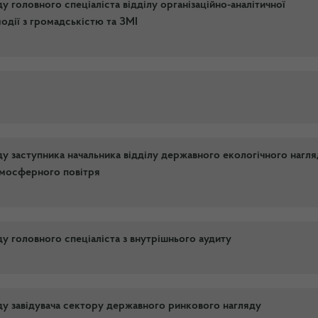
 головного спеціаліста відділу організаційно-аналітичної
модії з громадськістю та ЗМІ
у заступника начальника відділу державного екологічного нагл
тмосферного повітря
у головного спеціаліста з внутрішнього аудиту
у завідувача сектору державного ринкового нагляду